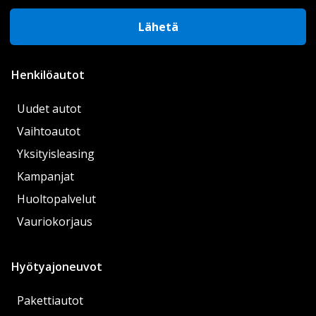
Lähetä
Henkilöautot
Uudet autot
Vaihtoautot
Yksityisleasing
Kampanjat
Huoltopalvelut
Vauriokorjaus
Hyötyajoneuvot
Pakettiautot