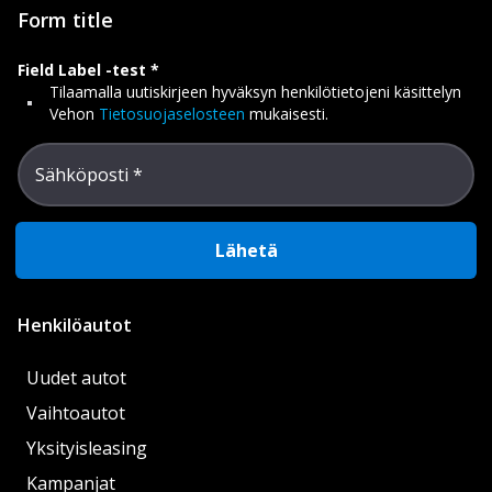
Form title
Field Label -test
Tilaamalla uutiskirjeen hyväksyn henkilötietojeni käsittelyn
Vehon
Tietosuojaselosteen
mukaisesti.
Sähköposti
Lähetä
Henkilöautot
Uudet autot
Vaihtoautot
Yksityisleasing
Kampanjat