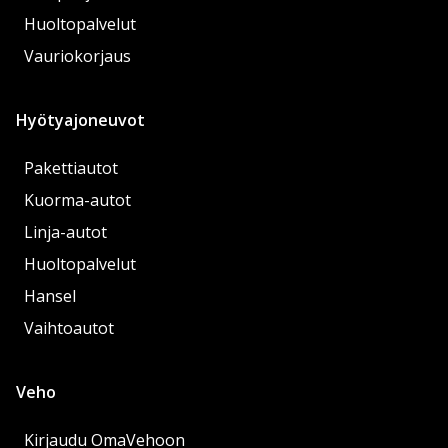
Huoltopalvelut
Vauriokorjaus
Hyötyajoneuvot
Pakettiautot
Kuorma-autot
Linja-autot
Huoltopalvelut
Hansel
Vaihtoautot
Veho
Kirjaudu OmaVehoon