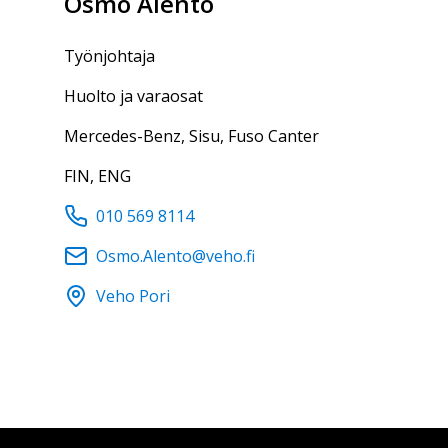
Osmo
Alento
työnjohtaja
Huolto ja varaosat
Mercedes-Benz, Sisu, Fuso Canter
FIN, ENG
010 569 8114
Osmo.Alento@veho.fi
Veho Pori