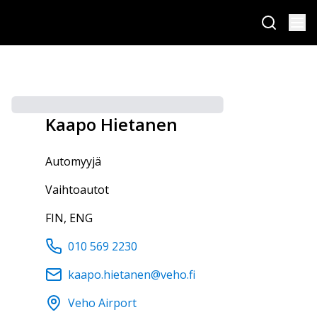
Kaapo
Hietanen
automyyjä
Vaihtoautot
FIN, ENG
010 569 2230
kaapo.hietanen@veho.fi
Veho Airport