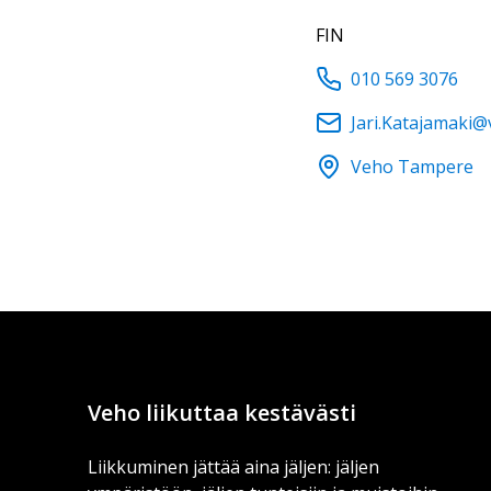
FIN
010 569 3076
Jari.Katajamaki@
Veho Tampere
Veho liikuttaa kestävästi
Liikkuminen jättää aina jäljen: jäljen