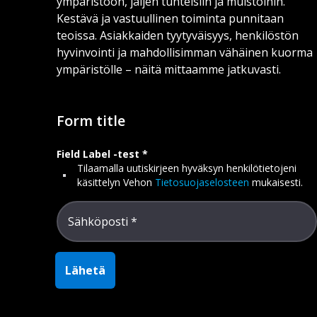
ympäristöön, jäljen tunteisiin ja muistoihin.
Kestävä ja vastuullinen toiminta punnitaan
teoissa. Asiakkaiden tyytyväisyys, henkilöstön
hyvinvointi ja mahdollisimman vähäinen kuorma
ympäristölle – näitä mittaamme jatkuvasti.
Form title
Field Label -test
Tilaamalla uutiskirjeen hyväksyn henkilötietojeni
käsittelyn Vehon
Tietosuojaselosteen
mukaisesti.
Sähköposti
Lähetä