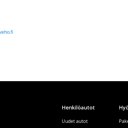
veho.fi
Henkilöautot
Hyö
Uudet autot
Pake