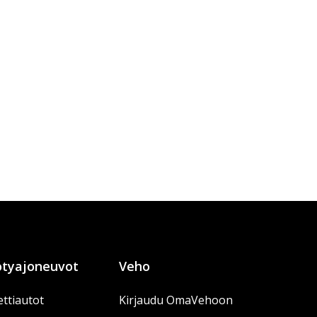
tyajoneuvot
Veho
ttiautot
Kirjaudu OmaVehoon