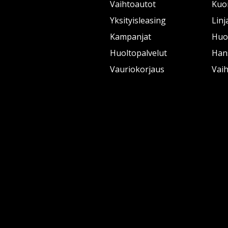
Vaihtoautot
Kuo
Yksityisleasing
Linj
Kampanjat
Huol
Huoltopalvelut
Han
Vauriokorjaus
Vai