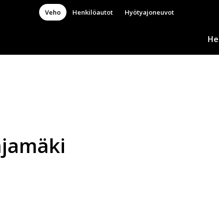
Veho
Henkilöautot
Hyötyajoneuvot
He
ajamäki