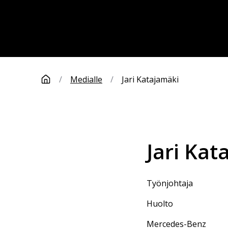
/
Medialle
/
Jari Katajamäki
Jari
Kat
työnjohtaja
Huolto
Mercedes-Benz