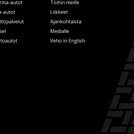
rma-autot
Töihin meille
a-autot
Liikkeet
topalvelut
Ajankohtaista
sel
Medialle
htoautot
Veho in English