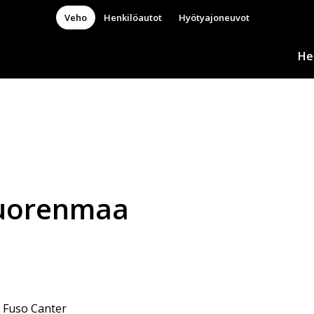
Veho
Henkilöautot
Hyötyajoneuvot
He
uorenmaa
 Fuso Canter