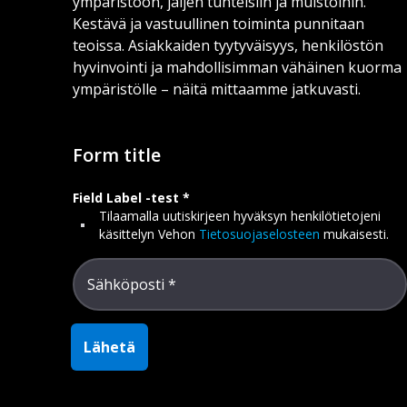
ympäristöön, jäljen tunteisiin ja muistoihin.
Kestävä ja vastuullinen toiminta punnitaan
teoissa. Asiakkaiden tyytyväisyys, henkilöstön
hyvinvointi ja mahdollisimman vähäinen kuorma
ympäristölle – näitä mittaamme jatkuvasti.
Form title
Field Label -test
Tilaamalla uutiskirjeen hyväksyn henkilötietojeni
käsittelyn Vehon
Tietosuojaselosteen
mukaisesti.
Sähköposti
Lähetä