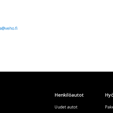
a@veho.fi
Henkilöautot
Hyö
Uudet autot
Pake