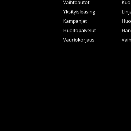
Vaihtoautot
Kuo
Yksityisleasing
Linj
Kampanjat
Huol
Huoltopalvelut
Han
Vauriokorjaus
Vai