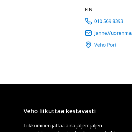
FIN
010 569 8393
Janne.Vuorenma
Veho Pori
Veho liikuttaa kestävästi
Liikkuminen jättää aina jäljen: jäljen