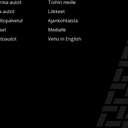
rma-autot
Töihin meille
a-autot
Liikkeet
topalvelut
Ajankohtaista
sel
Medialle
htoautot
Veho in English