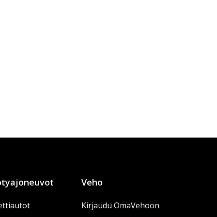
tyajoneuvot
Veho
ttiautot
Kirjaudu OmaVehoon