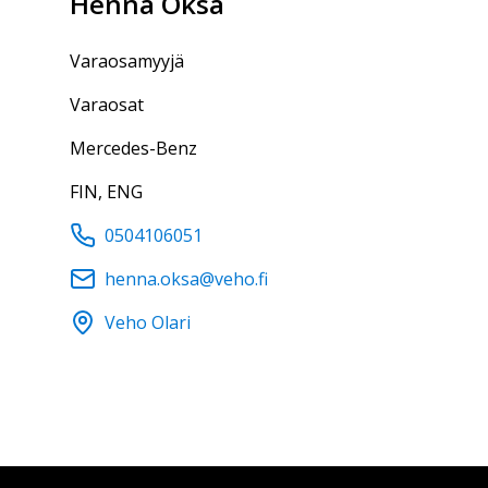
Henna
Oksa
varaosamyyjä
Varaosat
Mercedes-Benz
FIN, ENG
0504106051
henna.oksa@veho.fi
Veho Olari