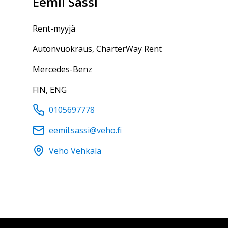
Eemil
Sassi
Rent-myyjä
Autonvuokraus, CharterWay Rent
Mercedes-Benz
FIN, ENG
0105697778
eemil.sassi@veho.fi
Veho Vehkala