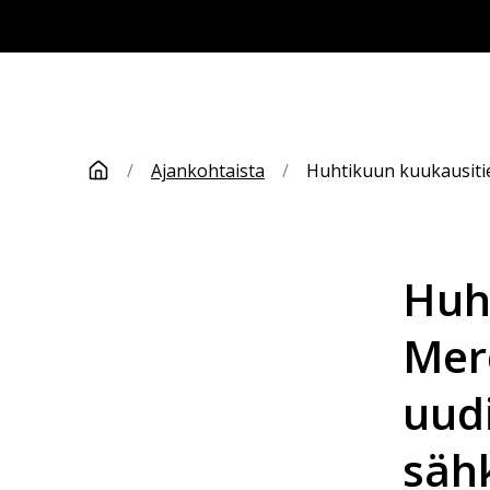
/
Ajankohtaista
/
Huhtikuun kuukausitie
Huh
Mer
uud
säh