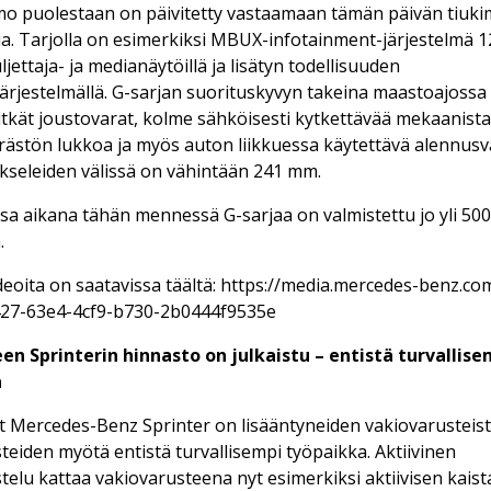
o puolestaan on päivitetty vastaamaan tämän päivän tiuki
a. Tarjolla on esimerkiksi MBUX-infotainment-järjestelmä 1
jettaja- ja medianäytöillä ja lisätyn todellisuuden
järjestelmällä. G-sarjan suorituskyvyn takeina maastoajossa
itkät joustovarat, kolme sähköisesti kytkettävää mekaanista
ästön lukkoa ja myös auton liikkuessa käytettävä alennusv
seleiden välissä on vähintään 241 mm.
sa aikana tähän mennessä G-sarjaa on valmistettu jo yli 50
.
ideoita on saatavissa täältä: https://media.mercedes-benz.co
427-63e4-4cf9-b730-2b0444f9535e
en Sprinterin hinnasto on julkaistu – entistä turvallise
a
 Mercedes-Benz Sprinter on lisääntyneiden vakiovarusteis
teiden myötä entistä turvallisempi työpaikka. Aktiivinen
telu kattaa vakiovarusteena nyt esimerkiksi aktiivisen kaist