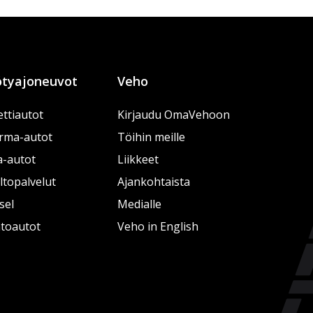
tyajoneuvot
Veho
ttiautot
Kirjaudu OmaVehoon
rma-autot
Töihin meille
a-autot
Liikkeet
topalvelut
Ajankohtaista
sel
Medialle
htoautot
Veho in English