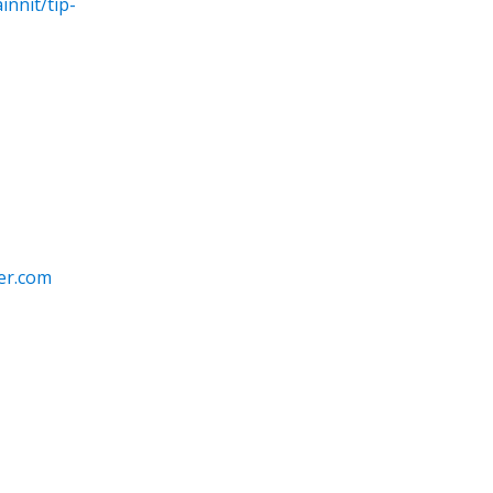
innit/tip-
er.com