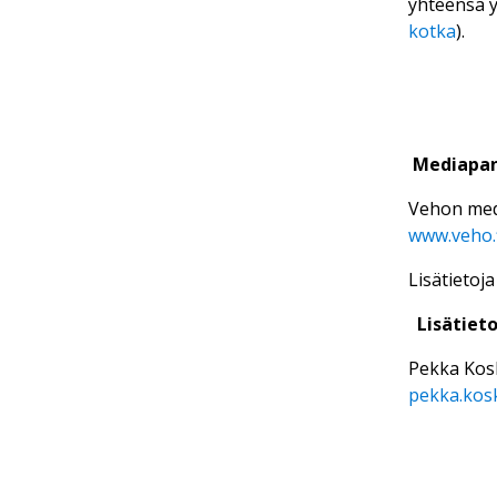
yhteensä y
kotka
).
Mediapan
Vehon medi
www.veho.
Lisätietoja
Lisätieto
Pekka Kosk
pekka.kosk