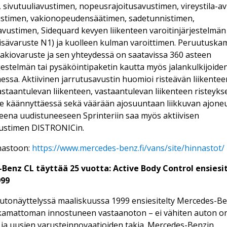
 sivutuuliavustimen, nopeusrajoitusavustimen, vireystila-a
ustimen, vakionopeudensäätimen, sadetunnistimen,
vustimen, Sidequard kevyen liikenteen varoitinjärjestelmän 
lisävaruste N1) ja kuolleen kulman varoittimen. Peruutuska
akiovaruste ja sen yhteydessä on saatavissa 360 asteen
estelmän tai pysäköintipaketin kautta myös jalankulkijoide
essa. Aktiivinen jarrutusavustin huomioi risteävän liikentee
vastaantulevan liikenteen, vastaantulevan liikenteen risteyks
e käännyttäessä sekä väärään ajosuuntaan liikkuvan ajone
eena uudistuneeseen Sprinteriin saa myös aktiivisen
vustimen DISTRONICin.
nastoon:
https://www.mercedes-benz.fi/vans/site/hinnastot/
Benz CL täyttää 25 vuotta: Active Body Control ensiesi
999
tonäyttelyssä maaliskuussa 1999 ensiesitelty Mercedes-Be
akamattoman innostuneen vastaanoton – ei vähiten auton o
ja uusien varusteinnovaatioiden takia. Mercedes-Benzin