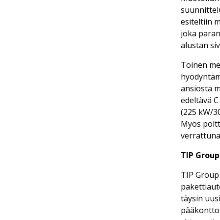
suunnitte
esiteltiin
joka paran
alustan sivu
Toinen mer
hyödyntämä
ansiosta m
edeltävä C
(225 kW/30
Myös poltt
verrattuna 
TIP Group
TIP Group 
pakettiaut
täysin uus
pääkonttor