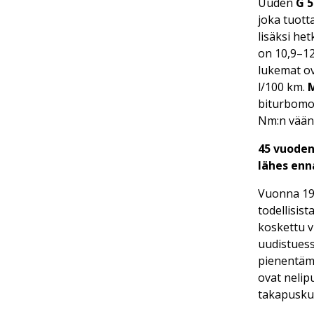
Uuden
G 5
joka tuott
lisäksi he
on 10,9–12
lukemat ov
l/100 km.
biturbomoo
Nm:n väänn
45 vuoden
lähes enn
Vuonna 197
todellisis
koskettu v
uudistuess
pienentäm
ovat nelip
takapuskuri