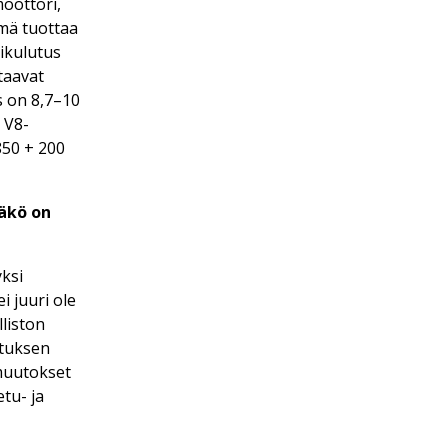
moottori,
lmä tuottaa
kikulutus
taavat
s on 8,7–10
 V8-
850 + 200
äkö on
ksi
 juuri ole
liston
stuksen
muutokset
tu- ja