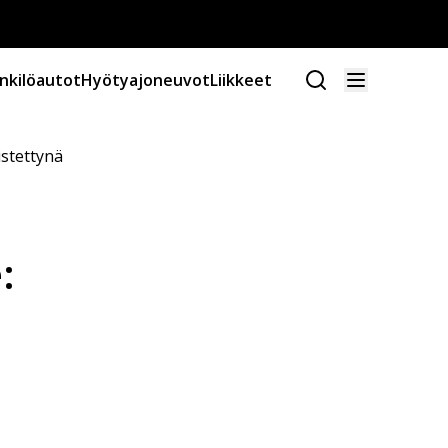
nkilöautot
Hyötyajoneuvot
Liikkeet
stettynä
: