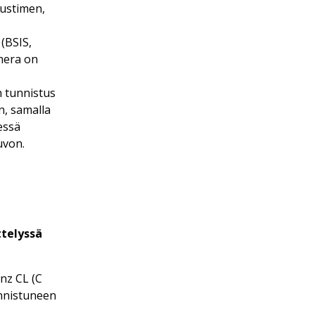
vustimen,
(BSIS,
mera on
n tunnistus
n, samalla
essä
uvon.
ttelyssä
nz CL (C
nnistuneen