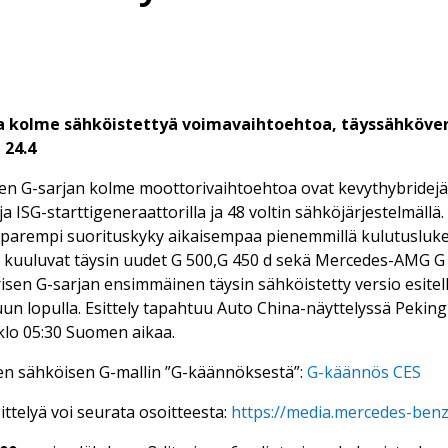
a kolme sähköistettyä voimavaihtoehtoa, täyssähköver
 24.4
en G-sarjan kolme moottorivaihtoehtoa ovat kevythybridejä 
ja ISG-starttigeneraattorilla ja 48 voltin sähköjärjestelmällä
 parempi suorituskyky aikaisempaa pienemmillä kulutusluke
 kuuluvat täysin uudet G 500,G 450 d sekä Mercedes-AMG G 
sen G-sarjan ensimmäinen täysin sähköistetty versio esitel
un lopulla. Esittely tapahtuu Auto China-näyttelyssä Peking
 klo 05:30 Suomen aikaa.
en sähköisen G-mallin ”G-käännöksestä”:
G-käännös CES
ittelyä voi seurata osoitteesta:
https://media.mercedes-benz