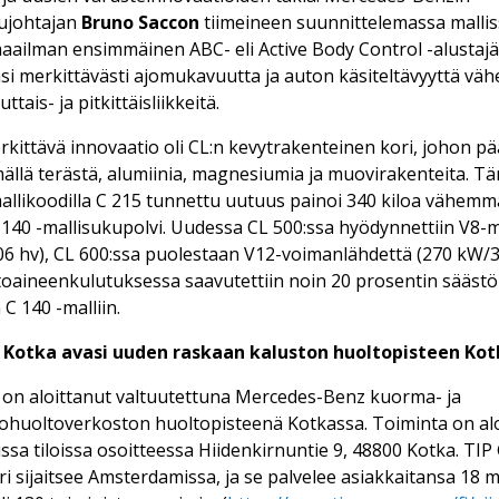
lujohtajan
Bruno Saccon
tiimeineen suunnittelemassa malli
 maailman ensimmäinen ABC- eli Active Body Control -alustajä
si merkittävästi ajomukavuutta ja auton käsiteltävyyttä vä
ttais- ja pitkittäisliikkeitä.
kittävä innovaatio oli CL:n kevytrakenteinen kori, johon pä
llä terästä, alumiinia, magnesiumia ja muovirakenteita. T
allikoodilla C 215 tunnettu uutuus painoi 340 kiloa vähemm
 140 -mallisukupolvi. Uudessa CL 500:ssa hyödynnettiin V8-
6 hv), CL 600:ssa puolestaan V12-voimanlähdettä (270 kW/3
oaineenkulutuksessa saavutettiin noin 20 prosentin säästö
C 140 -malliin.
 Kotka avasi uuden raskaan kaluston huoltopisteen Ko
on aloittanut valtuutettuna Mercedes-Benz kuorma- ja
ohuoltoverkoston huoltopisteenä Kotkassa. Toiminta on alo
issa tiloissa osoitteessa Hiidenkirnuntie 9, 48800 Kotka. TI
i sijaitsee Amsterdamissa, ja se palvelee asiakkaitansa 18 