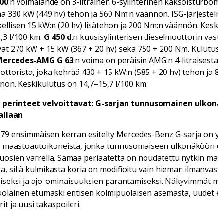
00
:n voimalähde on 3-litrainen 6-sylinterinen kaksoisturbo
aa 330 kW (449 hv) tehon ja 560 Nm:n väännön. ISG-järjeste
tkellisen 15 kW:n (20 hv) lisätehon ja 200 Nm:n väännön. Kes
,3 l/100 km.
G 450 d
:n kuusisylinterisen dieselmoottorin vas
at 270 kW + 15 kW (367 + 20 hv) sekä 750 + 200 Nm. Kulutu
Mercedes-AMG G 63
:n voima on peräisin AMG:n 4-litraisesta
ttorista, joka kehrää 430 + 15 kW:n (585 + 20 hv) tehon ja 
ön. Keskikulutus on 14,7–15,7 l/100 km.
 perinteet velvoittavat: G-sarjan tunnusomainen ulkon
allaan
9 ensimmäisen kerran esitelty Mercedes-Benz G-sarja on y
ta maastoautoikoneista, jonka tunnusomaiseen ulkonäköön ei
uosien varrella. Samaa periaatetta on noudatettu nytkin mal
a, sillä kulmikasta koria on modifioitu vain hieman ilmanva
iseksi ja ajo-ominaisuuksien parantamiseksi. Näkyvimmät 
uolainen etumaski entisen kolmipuolaisen asemasta, uudet e
t ja uusi takaspoileri.