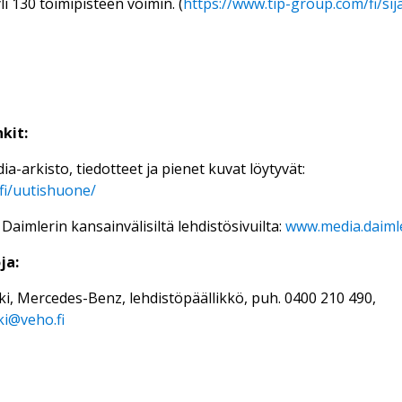
li 130 toimipisteen voimin. (
https://www.tip-group.com/fi/sija
kit:
a-arkisto, tiedotteet ja pienet kuvat löytyvät:
fi/uutishuone/
 Daimlerin kansainvälisiltä lehdistösivuilta:
www.media.daiml
ja:
i, Mercedes-Benz, lehdistöpäällikkö, puh. 0400 210 490,
i@veho.fi