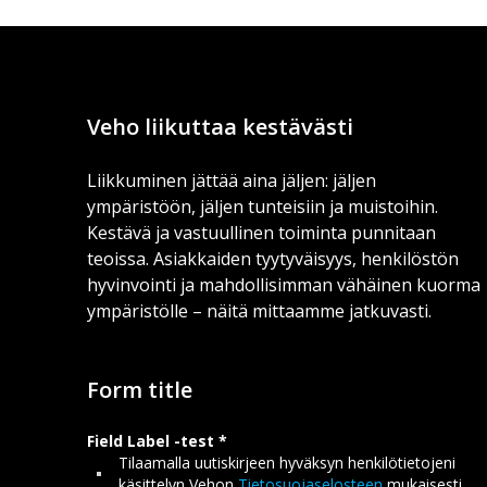
Veho liikuttaa kestävästi
Liikkuminen jättää aina jäljen: jäljen
ympäristöön, jäljen tunteisiin ja muistoihin.
Kestävä ja vastuullinen toiminta punnitaan
teoissa. Asiakkaiden tyytyväisyys, henkilöstön
hyvinvointi ja mahdollisimman vähäinen kuorma
ympäristölle – näitä mittaamme jatkuvasti.
Form title
Field Label -test
Tilaamalla uutiskirjeen hyväksyn henkilötietojeni
käsittelyn Vehon
Tietosuojaselosteen
mukaisesti.