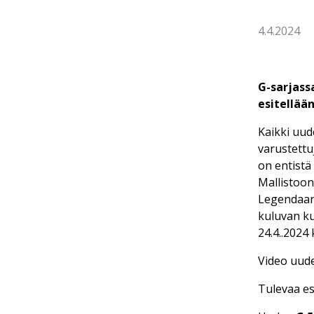
4.4.2024
G-sarjass
esitellään
Kaikki uud
varustettu
on entistä
Mallistoon
Legendaari
kuluvan ku
24.4..2024
Video uud
Tulevaa es