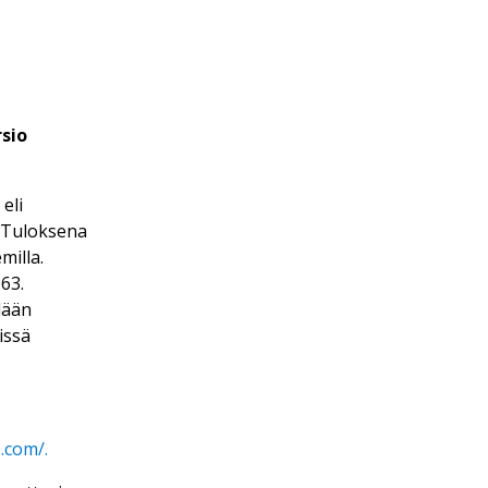
sio
eli
. Tuloksena
milla.
63.
lään
issä
.com/.