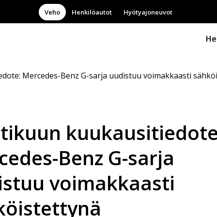
Veho
Henkilöautot
Hyötyajoneuvot
He
dote: Mercedes-Benz G-sarja uudistuu voimakkaasti sähköi
tikuun kuukausitiedote
cedes-Benz G-sarja
istuu voimakkaasti
köistettynä