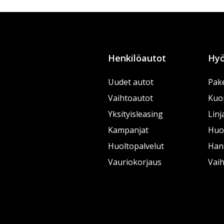
Henkilöautot
Hyö
Uudet autot
Pake
Vaihtoautot
Kuo
Yksityisleasing
Linj
Kampanjat
Huol
Huoltopalvelut
Han
Vauriokorjaus
Vai