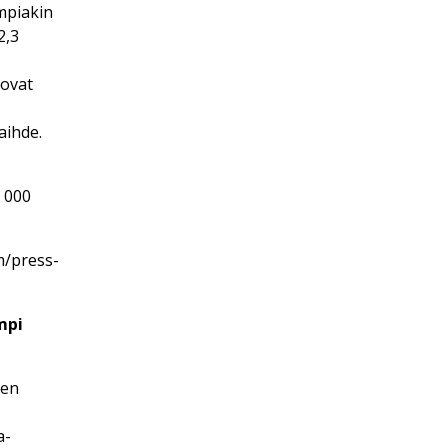
mpiakin
2,3
 ovat
aihde.
0 000
m/press-
mpi
ten
a-