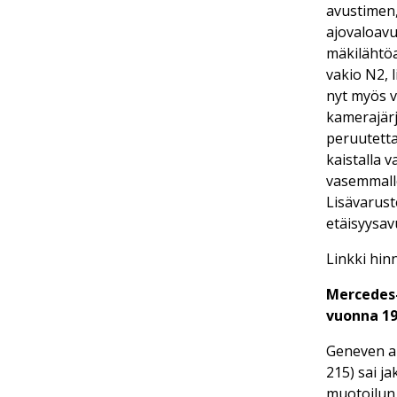
avustimen,
ajovaloav
mäkilähtöa
vakio N2, 
nyt myös v
kamerajärj
peruutetta
kaistalla 
vasemmall
Lisävarust
etäisyysa
Linkki hin
Mercedes-
vuonna 1
Geneven au
215) sai j
muotoilun 