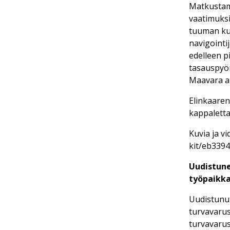
Matkustam
vaatimuksi
tuuman kul
navigointi
edelleen p
tasauspyör
Maavara ak
Elinkaaren
kappaletta
Kuvia ja v
kit/eb339
Uudistune
työpaikk
Uudistunut
turvavarus
turvavarus