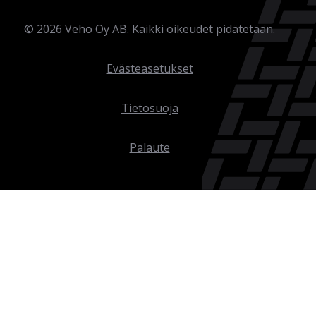
©
2026
Veho Oy AB. Kaikki oikeudet pidätetään.
Evästeasetukset
Tietosuoja
Palaute