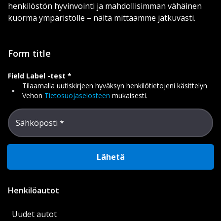
henkilöstön hyvinvointi ja mahdollisimman vähäinen
kuorma ympäristölle – näitä mittaamme jatkuvasti.
Form title
Field Label -test
Tilaamalla uutiskirjeen hyväksyn henkilötietojeni käsittelyn
Vehon
Tietosuojaselosteen
mukaisesti.
Sähköposti
Lähetä
Henkilöautot
Uudet autot