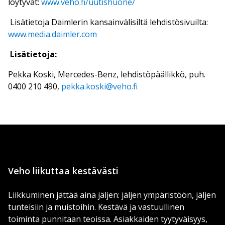
löytyvät:
www.veho.fi/uutishuone/
Lisätietoja Daimlerin kansainvälisiltä lehdistösivuilta:
www.media.daimler.com
L
isätietoja:
Pekka Koski, Mercedes-Benz, lehdistöpäällikkö, puh.
0400 210 490,
pekka.koski@veho.fi
Veho liikuttaa kestävästi
Liikkuminen jättää aina jäljen: jäljen ympäristöön, jäljen
tunteisiin ja muistoihin. Kestävä ja vastuullinen
toiminta punnitaan teoissa. Asiakkaiden tyytyväisyys,