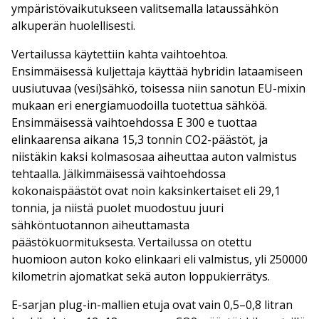
ympäristövaikutukseen valitsemalla lataussähkön
alkuperän huolellisesti.
Vertailussa käytettiin kahta vaihtoehtoa.
Ensimmäisessä kuljettaja käyttää hybridin lataamiseen
uusiutuvaa (vesi)sähkö, toisessa niin sanotun EU-mixin
mukaan eri energiamuodoilla tuotettua sähköä.
Ensimmäisessä vaihtoehdossa E 300 e tuottaa
elinkaarensa aikana 15,3 tonnin CO2-päästöt, ja
niistäkin kaksi kolmasosaa aiheuttaa auton valmistus
tehtaalla. Jälkimmäisessä vaihtoehdossa
kokonaispäästöt ovat noin kaksinkertaiset eli 29,1
tonnia, ja niistä puolet muodostuu juuri
sähköntuotannon aiheuttamasta
päästökuormituksesta. Vertailussa on otettu
huomioon auton koko elinkaari eli valmistus, yli 250000
kilometrin ajomatkat sekä auton loppukierrätys.
E-sarjan plug-in-mallien etuja ovat vain 0,5–0,8 litran