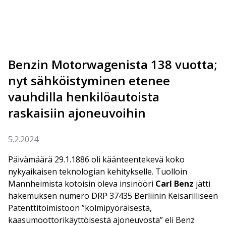
Benzin Motorwagenista 138 vuotta;
nyt sähköistyminen etenee
vauhdilla henkilöautoista
raskaisiin ajoneuvoihin
5.2.2024
Päivämäärä 29.1.1886 oli käänteentekevä koko
nykyaikaisen teknologian kehitykselle. Tuolloin
Mannheimista kotoisin oleva insinööri
Carl Benz
jätti
hakemuksen numero DRP 37435 Berliinin Keisarilliseen
Patenttitoimistoon ”kolmipyöräisestä,
kaasumoottorikäyttöisestä ajoneuvosta” eli Benz