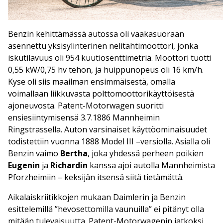
Benzin kehittämässä autossa oli vaakasuoraan
asennettu yksisylinterinen nelitahtimoottori, jonka
iskutilavuus oli 954 kuutiosenttimetriä. Moottori tuotti
0,55 kW/0,75 hv tehon, ja huippunopeus oli 16 km/h.
Kyse oli siis maailman ensimmäisestä, omalla
voimallaan liikkuvasta polttomoottorikäyttöisestä
ajoneuvosta. Patent-Motorwagen suoritti
ensiesiintymisensä 3.7.1886 Mannheimin
Ringstrassella. Auton varsinaiset käyttöominaisuudet
todistettiin vuonna 1888 Model III –versiolla. Asialla oli
Benzin vaimo
Bertha
, joka yhdessä perheen poikien
Eugenin
ja
Richardin
kanssa ajoi autolla Mannheimista
Pforzheimiin – keksijän itsensä siitä tietämättä.
Aikalaiskriitikkojen mukaan Daimlerin ja Benzin
esittelemillä ”hevosettomilla vaunuilla” ei pitänyt olla
mitään tulevaisuutta. Patent-Motorwagenin jatkoksi