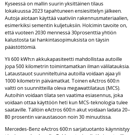
Kyseessä on mallin suurin yksittäinen tilaus
lokakuussa 2023 tapahtuneen ensiesittelyn jälkeen.
Autoja aiotaan käyttää vaativiin rakennusmateriaalien,
esimerkiksi sementin kuljetuksiin. Holcimin tavoite on,
että vuoteen 2030 mennessä 30prosenttia yhtiön
kalustosta tai hankintasopimuksista on täysin
päästöttömiä.
Yli 600 kWh:n akkukapasiteetti mahdollistaa autoille
jopa 500 kilometrin toimintamatkan ilman välilatauksia.
Lataustauot suunniteltuina autoilla voidaan ajaa yli
1000 kilometrin päivämatkat. Toinen eActros 600:n
valtti on suunnitteilla oleva megawattilataus (MCS).
Autoihin voidaan tilata sen vaatima esiasennus, joka
voidaan ottaa käyttöön heti kun MCS-teknologia tulee
saataville. Tällöin eActros 600:n akut voidaan ladata 20–
80 prosentin varaustasoon noin 30 minuutissa.
Mercedes-Benz eActros 600:n sarjatuotanto käynnistyy