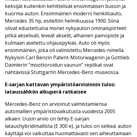
keksijät kuitenkin kehittelivät ensimmäisen bussin ja
kuorma-auton. Ensimmäinen moderni henkilöauto,
Mercedes 35 hp, esiteltiin helmikuussa 1900. Siinä
olivat edustettuina monet nykyauton ominaispiirteet:
pitkä akseliväli, leveät akselit, alhainen painopiste ja
kulmaan asetettu ohjauspylväs. Auto oli myös
ensimmäinen, joka oli valmistettu Mercedes-nimellä.
Nykyisin Carl Benzin Patent-Motorwagenin ja Gottlieb
Daimlerin ”moottoroidun vaunun” replikat ovat
nähtävissä Stuttgartin Mercedes-Benz-museossa.
E-sarjan kattavan ympäristöarvioinnin tulos:
lataussähkön alkuperä ratkaisee
Mercedes-Benz on arvioinut valmistamiensa
automallien ympäristövaikutusta vuodesta 2005
alkaen. Uusin arvio on tehty E-sarjan
lataushybridimallista (E 300 e), ja tulos on selkeä: auton
käyttäjä voi vaikuttaa huomattavasti sen aiheuttamaan