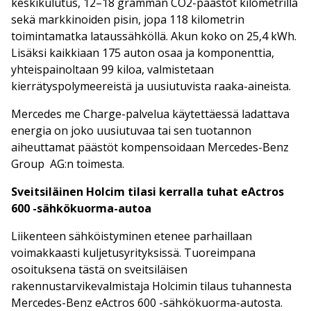
keskikulutus, 12–18 gramman CO2-päästöt kilometrillä
sekä markkinoiden pisin, jopa 118 kilometrin
toimintamatka lataussähköllä. Akun koko on 25,4 kWh.
Lisäksi kaikkiaan 175 auton osaa ja komponenttia,
yhteispainoltaan 99 kiloa, valmistetaan
kierrätyspolymeereistä ja uusiutuvista raaka-aineista.
Mercedes me Charge-palvelua käytettäessä ladattava
energia on joko uusiutuvaa tai sen tuotannon
aiheuttamat päästöt kompensoidaan Mercedes-Benz
Group AG:n toimesta.
Sveitsiläinen Holcim tilasi kerralla tuhat eActros
600 -sähkökuorma-autoa
Liikenteen sähköistyminen etenee parhaillaan
voimakkaasti kuljetusyrityksissä. Tuoreimpana
osoituksena tästä on sveitsiläisen
rakennustarvikevalmistaja Holcimin tilaus tuhannesta
Mercedes-Benz eActros 600 -sähkökuorma-autosta.