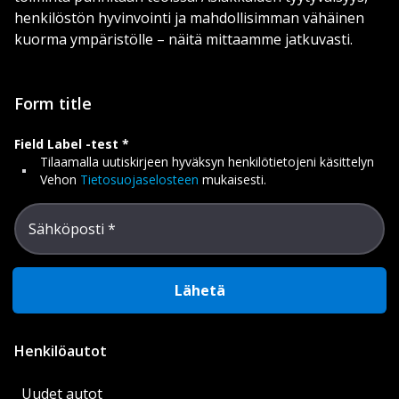
henkilöstön hyvinvointi ja mahdollisimman vähäinen
kuorma ympäristölle – näitä mittaamme jatkuvasti.
Form title
Field Label -test
Tilaamalla uutiskirjeen hyväksyn henkilötietojeni käsittelyn
Vehon
Tietosuojaselosteen
mukaisesti.
Sähköposti
Lähetä
Henkilöautot
Uudet autot