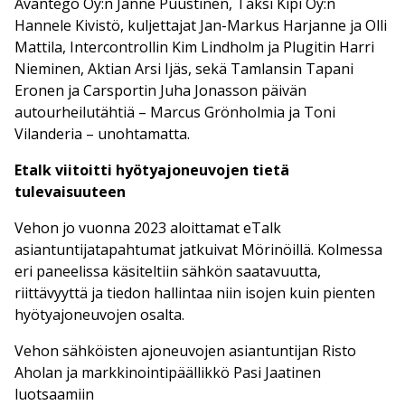
Avantego Oy:n Janne Puustinen, Taksi Kipi Oy:n
Hannele Kivistö, kuljettajat Jan-Markus Harjanne ja Olli
Mattila, Intercontrollin Kim Lindholm ja Plugitin Harri
Nieminen, Aktian Arsi Ijäs, sekä Tamlansin Tapani
Eronen ja Carsportin Juha Jonasson päivän
autourheilutähtiä – Marcus Grönholmia ja Toni
Vilanderia – unohtamatta.
Etalk viitoitti hyötyajoneuvojen tietä
tulevaisuuteen
Vehon jo vuonna 2023 aloittamat eTalk
asiantuntijatapahtumat jatkuivat Mörinöillä. Kolmessa
eri paneelissa käsiteltiin sähkön saatavuutta,
riittävyyttä ja tiedon hallintaa niin isojen kuin pienten
hyötyajoneuvojen osalta.
Vehon sähköisten ajoneuvojen asiantuntijan Risto
Aholan ja markkinointipäällikkö Pasi Jaatinen
luotsaamiin