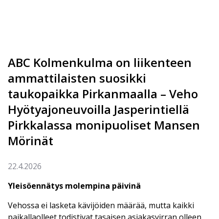
ABC Kolmenkulma on liikenteen
ammattilaisten suosikki
taukopaikka Pirkanmaalla – Veho
Hyötyajoneuvoilla Jasperintiellä
Pirkkalassa monipuoliset Mansen
Mörinät
22.4.2026
Yleisöennätys molempina päivinä
Vehossa ei lasketa kävijöiden määrää, mutta kaikki
paikallaolleet todistivat tasaisen asiakasvirran olleen