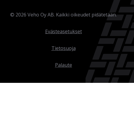
©
2026
Veho Oy AB. Kaikki oikeudet pidätetään.
Evästeasetukset
Tietosuoja
Palaute