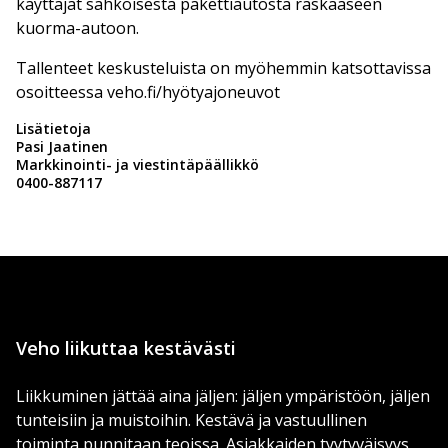
käyttäjät sähköisestä pakettiautosta raskaaseen
kuorma-autoon.
Tallenteet keskusteluista on myöhemmin katsottavissa
osoitteessa veho.fi/hyötyajoneuvot
Lisätietoja
Pasi Jaatinen
Markkinointi- ja viestintäpäällikkö
0400-887117
Veho liikuttaa kestävästi
Liikkuminen jättää aina jäljen: jäljen ympäristöön, jäljen
tunteisiin ja muistoihin. Kestävä ja vastuullinen
toiminta punnitaan teoissa. Asiakkaiden tyytyväisyys,